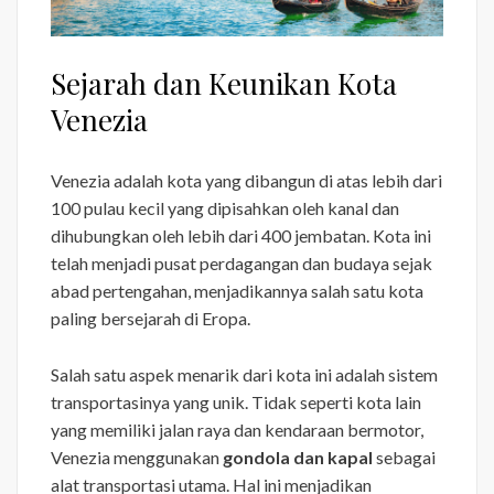
Sejarah dan Keunikan Kota
Venezia
Venezia adalah kota yang dibangun di atas lebih dari
100 pulau kecil yang dipisahkan oleh kanal dan
dihubungkan oleh lebih dari 400 jembatan. Kota ini
telah menjadi pusat perdagangan dan budaya sejak
abad pertengahan, menjadikannya salah satu kota
paling bersejarah di Eropa.
Salah satu aspek menarik dari kota ini adalah sistem
transportasinya yang unik. Tidak seperti kota lain
yang memiliki jalan raya dan kendaraan bermotor,
Venezia menggunakan
gondola dan kapal
sebagai
alat transportasi utama. Hal ini menjadikan