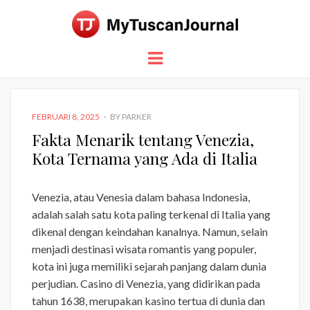
MYTUSCANJ
BLOG LIBURAN DAN PENGINAPAN
Menu
ITALY 2020
POSTED
FEBRUARI 8, 2025
BY
PARKER
ON
Fakta Menarik tentang Venezia,
Kota Ternama yang Ada di Italia
Venezia, atau Venesia dalam bahasa Indonesia,
adalah salah satu kota paling terkenal di Italia yang
dikenal dengan keindahan kanalnya. Namun, selain
menjadi destinasi wisata romantis yang populer,
kota ini juga memiliki sejarah panjang dalam dunia
perjudian. Casino di Venezia, yang didirikan pada
tahun 1638, merupakan kasino tertua di dunia dan