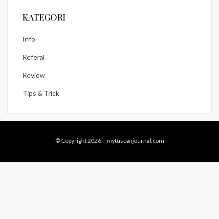
KATEGORI
Info
Referal
Review
Tips & Trick
© Copyright 2026 –
mytuscanjournal.com