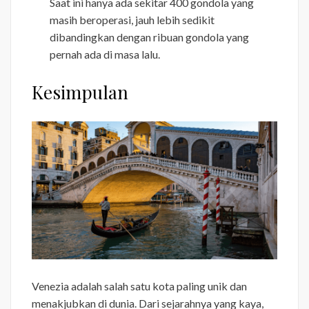
Saat ini hanya ada sekitar 400 gondola yang
masih beroperasi, jauh lebih sedikit
dibandingkan dengan ribuan gondola yang
pernah ada di masa lalu.
Kesimpulan
Venezia adalah salah satu kota paling unik dan
menakjubkan di dunia. Dari sejarahnya yang kaya,