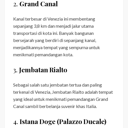
2.
Grand Canal
Kanal terbesar di Venezia ini membentang
sepanjang 3,8 km dan menjadi jalur utama
transportasi di kota ini. Banyak bangunan
bersejarah yang berdiri di sepanjang kanal,
menjadikannya tempat yang sempurna untuk
menikmati pemandangan kota.
3.
Jembatan Rialto
Sebagai salah satu jembatan tertua dan paling
terkenal di Venezia, Jembatan Rialto adalah tempat
yang ideal untuk menikmati pemandangan Grand
Canal sambil berbelanja suvenir khas Italia.
4.
Istana Doge (Palazzo Ducale)