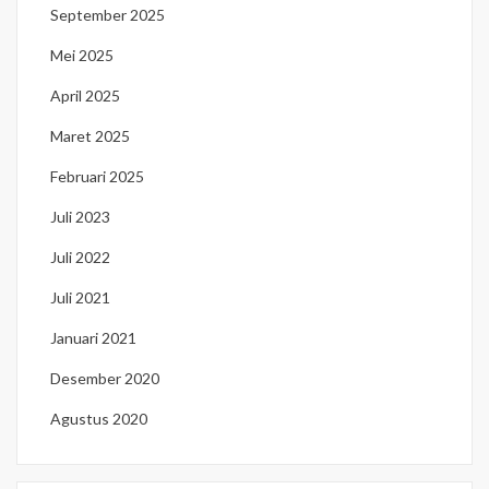
September 2025
Mei 2025
April 2025
Maret 2025
Februari 2025
Juli 2023
Juli 2022
Juli 2021
Januari 2021
Desember 2020
Agustus 2020