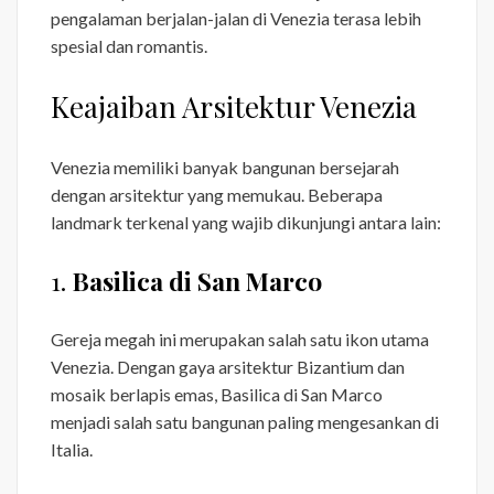
pengalaman berjalan-jalan di Venezia terasa lebih
spesial dan romantis.
Keajaiban Arsitektur Venezia
Venezia memiliki banyak bangunan bersejarah
dengan arsitektur yang memukau. Beberapa
landmark terkenal yang wajib dikunjungi antara lain:
1.
Basilica di San Marco
Gereja megah ini merupakan salah satu ikon utama
Venezia. Dengan gaya arsitektur Bizantium dan
mosaik berlapis emas, Basilica di San Marco
menjadi salah satu bangunan paling mengesankan di
Italia.