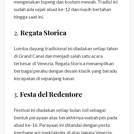
mengenakan topeng dan kostum mewah. Tradisi ini
sudah ada sejak abad ke-12 dan masih bertahan
hingga saat ini.
2.
Regata Storica
Lomba dayung tradisional ini diadakan setiap tahun
di Grand Canal dan menjadi salah satu acara
terbesar di Venezia. Regata Storica menampilkan
berbagai perahu dengan desain klasik yang beradu
kecepatan di sepanjang kanal.
3.
Festa del Redentore
Festival ini diadakan setiap bulan Juli sebagai
bentuk perayaan atas berakhirnya wabah pes pada
abad ke-16. Perayaan ini ditandai dengan pesta
kembang api spektakuler di atas laguna Venezia.