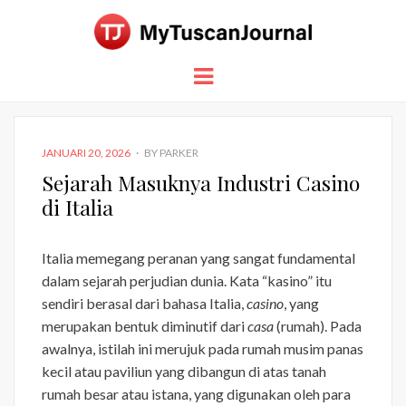
MYTUSCANJ
BLOG LIBURAN DAN PENGINAPAN
Menu
ITALY 2020
POSTED
JANUARI 20, 2026
BY
PARKER
ON
Sejarah Masuknya Industri Casino
di Italia
Italia memegang peranan yang sangat fundamental
dalam sejarah perjudian dunia. Kata “kasino” itu
sendiri berasal dari bahasa Italia,
casino
, yang
merupakan bentuk diminutif dari
casa
(rumah). Pada
awalnya, istilah ini merujuk pada rumah musim panas
kecil atau paviliun yang dibangun di atas tanah
rumah besar atau istana, yang digunakan oleh para