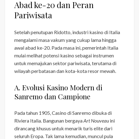
Abad ke-20 dan Peran
Pariwisata
Setelah penutupan Ridotto, industri kasino di Italia
mengalami masa vakum yang cukup lama hingga
awal abad ke-20. Pada masa ini, pemerintah Italia
mulai melihat potensi kasino sebagai instrumen
untuk memajukan sektor pariwisata, terutama di
wilayah perbatasan dan kota-kota resor mewah.
A. Evolusi Kasino Modern di
Sanremo dan Campione
Pada tahun 1905, Casino di Sanremo dibuka di
Riviera Italia. Bangunan bergaya
Art Nouveau
ini
dirancang khusus untuk menarik turis elite dari
seluruh Eropa. Tak lama kemudian, muncul pula