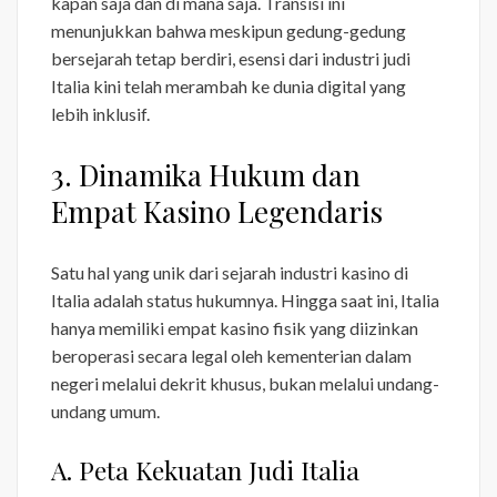
kapan saja dan di mana saja. Transisi ini
menunjukkan bahwa meskipun gedung-gedung
bersejarah tetap berdiri, esensi dari industri judi
Italia kini telah merambah ke dunia digital yang
lebih inklusif.
3. Dinamika Hukum dan
Empat Kasino Legendaris
Satu hal yang unik dari sejarah industri kasino di
Italia adalah status hukumnya. Hingga saat ini, Italia
hanya memiliki empat kasino fisik yang diizinkan
beroperasi secara legal oleh kementerian dalam
negeri melalui dekrit khusus, bukan melalui undang-
undang umum.
A. Peta Kekuatan Judi Italia