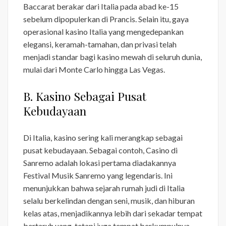
Baccarat berakar dari Italia pada abad ke-15
sebelum dipopulerkan di Prancis. Selain itu, gaya
operasional kasino Italia yang mengedepankan
elegansi, keramah-tamahan, dan privasi telah
menjadi standar bagi kasino mewah di seluruh dunia,
mulai dari Monte Carlo hingga Las Vegas.
B. Kasino Sebagai Pusat
Kebudayaan
Di Italia, kasino sering kali merangkap sebagai
pusat kebudayaan. Sebagai contoh, Casino di
Sanremo adalah lokasi pertama diadakannya
Festival Musik Sanremo yang legendaris. Ini
menunjukkan bahwa sejarah rumah judi di Italia
selalu berkelindan dengan seni, musik, dan hiburan
kelas atas, menjadikannya lebih dari sekadar tempat
bertaruh uang, tetapi juga tempat berkumpulnya