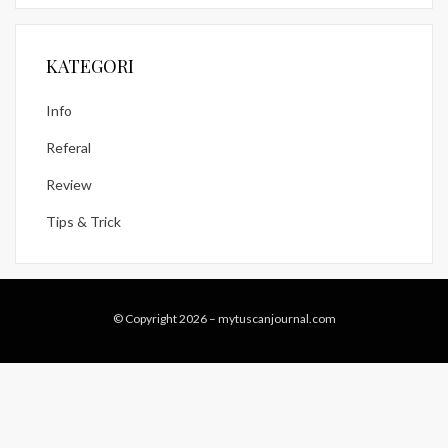
KATEGORI
Info
Referal
Review
Tips & Trick
© Copyright 2026 –
mytuscanjournal.com