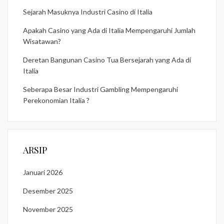
Sejarah Masuknya Industri Casino di Italia
Apakah Casino yang Ada di Italia Mempengaruhi Jumlah
Wisatawan?
Deretan Bangunan Casino Tua Bersejarah yang Ada di
Italia
Seberapa Besar Industri Gambling Mempengaruhi
Perekonomian Italia ?
ARSIP
Januari 2026
Desember 2025
November 2025