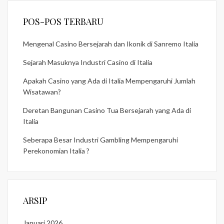
POS-POS TERBARU
Mengenal Casino Bersejarah dan Ikonik di Sanremo Italia
Sejarah Masuknya Industri Casino di Italia
Apakah Casino yang Ada di Italia Mempengaruhi Jumlah
Wisatawan?
Deretan Bangunan Casino Tua Bersejarah yang Ada di
Italia
Seberapa Besar Industri Gambling Mempengaruhi
Perekonomian Italia ?
ARSIP
Januari 2026