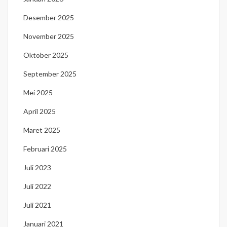
Desember 2025
November 2025
Oktober 2025
September 2025
Mei 2025
April 2025
Maret 2025
Februari 2025
Juli 2023
Juli 2022
Juli 2021
Januari 2021