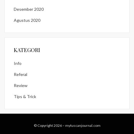
Desember 2020
Agustus 2020
KATEGORI
Info
Referal
Review
Tips & Trick
© Copyright 2026 –
mytuscanjournal.com