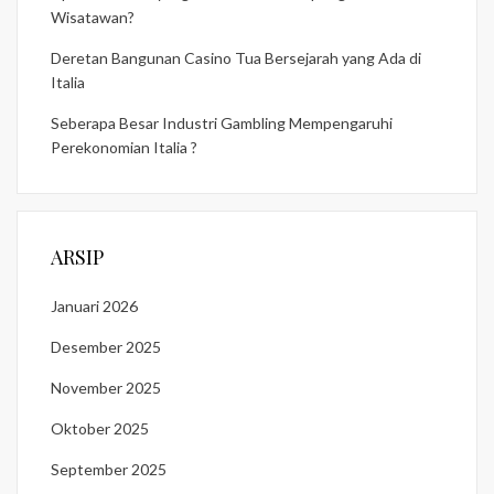
Wisatawan?
Deretan Bangunan Casino Tua Bersejarah yang Ada di
Italia
Seberapa Besar Industri Gambling Mempengaruhi
Perekonomian Italia ?
ARSIP
Januari 2026
Desember 2025
November 2025
Oktober 2025
September 2025