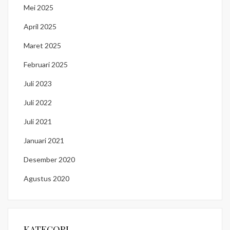
Mei 2025
April 2025
Maret 2025
Februari 2025
Juli 2023
Juli 2022
Juli 2021
Januari 2021
Desember 2020
Agustus 2020
KATEGORI